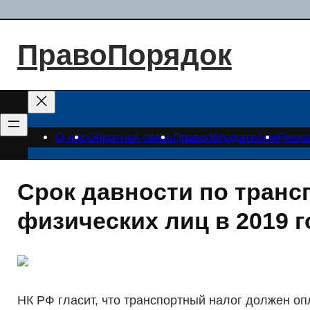
Перейти
к
ПравоПорядок
содержимому
О нас
Обратная связь
Правообладателям
Рекл
Срок давности по транс
физических лиц в 2019 г
НК РФ гласит, что транспортный налог должен оп