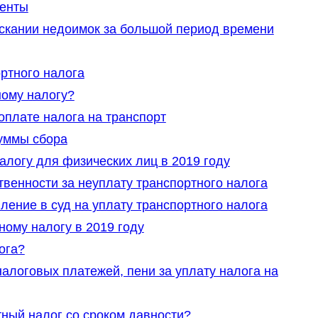
менты
ыскании недоимок за большой период времени
ртного налога
ному налогу?
оплате налога на транспорт
уммы сбора
алогу для физических лиц в 2019 году
твенности за неуплату транспортного налога
ление в суд на уплату транспортного налога
ному налогу в 2019 году
ога?
алоговых платежей, пени за уплату налога на
тный налог со сроком давности?