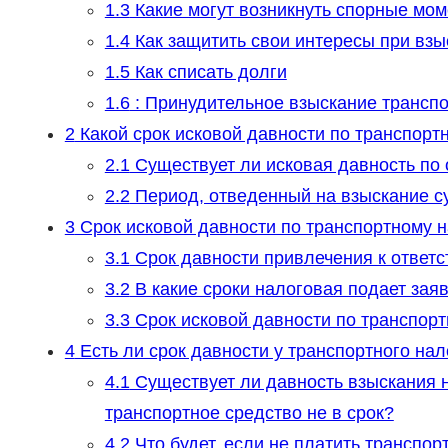
1.3
Какие могут возникнуть спорные мо
1.4
Как защитить свои интересы при вз
1.5
Как списать долги
1.6
: Принудительное взыскание транспо
2
Какой срок исковой давности по транспорт
2.1
Существует ли исковая давность по 
2.2
Период, отведенный на взыскание с
3
Срок исковой давности по транспортному н
3.1
Срок давности привлечения к ответс
3.2
В какие сроки налоговая подает заяв
3.3
Срок исковой давности по транспорт
4
Есть ли срок давности у транспортного нал
4.1
Существует ли давность взыскания н
транспортное средство не в срок?
4.2
Что будет, если не платить транспор