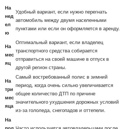
На
Удобный вариант, если нужно перегнать
нед
автомобиль между двумя населенными
ел
пунктами или если он оформляется в аренду.
ю
Оптимальный вариант, если владелец
На
транспортного средства собирается
мес
отправиться на своей машине в отпуск в
яц
другой регион страны.
Самый востребованный полис в зимний
На
период, когда очень сильно увеличивается
три
общее количество ДТП по причине
мес
значительного ухудшения дорожных условий
яца
из-за гололеда, снегопадов и оттепели.
На
пол
Часто используется автовладельцами после