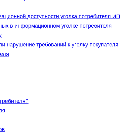
ационной доступности уголка потребителя ИП
ных в информационном уголке потребителя
у
и нарушение требований к уголку покупателя
теля
отребителя?
ля
ов