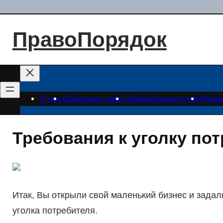
Перейти
к
ПравоПорядок
содержимому
О нас
Обратная связь
Правообладателям
Рекл
Требования к уголку по
Итак, Вы открыли свой маленький бизнес и зада
уголка потребителя.