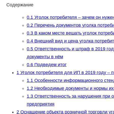
Содержание
0.1
Уголок потребителя – зачем он нуже
0.2
Перечень документов уголка потреби
0.3
В каком месте вешать уголок потреб
0.4
Внешний вид и цена уголка потребит
0.5
Ответственность и штраф в 2019 год
документы в нём
0.6
Подведем итог
1
Уголок потребителя для ИП в 2019 году – 
1.1
Особенности информационного стенд
1.2
Необходимые документы и нормы их
1.3
Ответственность за нарушения при 
предприятия
2
Оснащение объекта розничной торговли уг