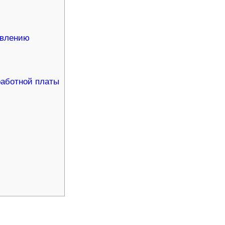
явлению
работной платы