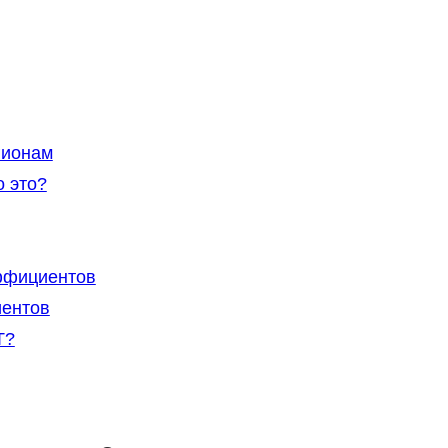
гионам
 это?
ффициентов
иентов
Т?