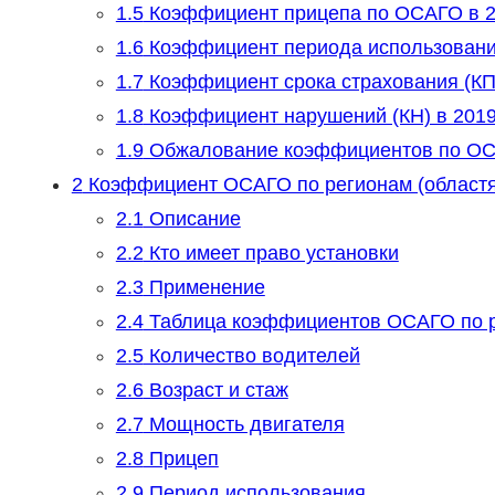
1.5
Коэффициент прицепа по ОСАГО в 2
1.6
Коэффициент периода использования
1.7
Коэффициент срока страхования (КП
1.8
Коэффициент нарушений (КН) в 2019
1.9
Обжалование коэффициентов по О
2
Коэффициент ОСАГО по регионам (областям,
2.1
Описание
2.2
Кто имеет право установки
2.3
Применение
2.4
Таблица коэффициентов ОСАГО по р
2.5
Количество водителей
2.6
Возраст и стаж
2.7
Мощность двигателя
2.8
Прицеп
2.9
Период использования