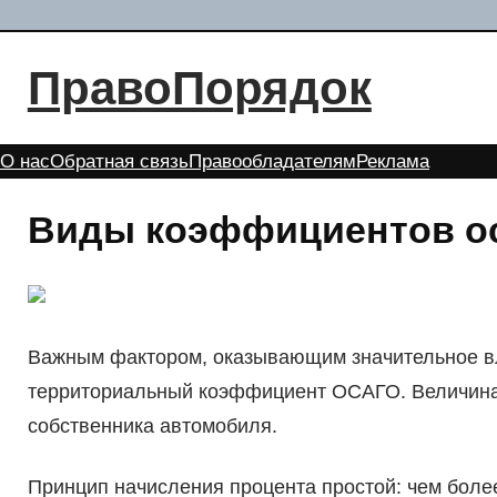
Перейти
к
ПравоПорядок
содержимому
О нас
Обратная связь
Правообладателям
Реклама
Виды коэффициентов ос
Важным фактором, оказывающим значительное вл
территориальный коэффициент ОСАГО. Величина 
собственника автомобиля.
Принцип начисления процента простой: чем бол