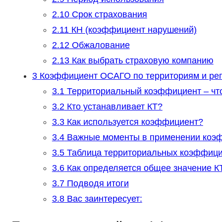
2.10
Срок страхования
2.11
КН (коэффициент нарушений)
2.12
Обжалование
2.13
Как выбрать страховую компанию
3
Коэффициент ОСАГО по территориям и ре
3.1
Территориальный коэффициент – что
3.2
Кто устанавливает КТ?
3.3
Как используется коэффициент?
3.4
Важные моменты в применении коэ
3.5
Таблица территориальных коэффиц
3.6
Как определяется общее значение К
3.7
Подводя итоги
3.8
Вас заинтересует: