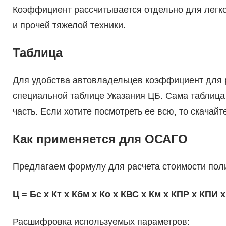
Коэффициент рассчитывается отдельно для легко
и прочей тяжелой техники.
Таблица
Для удобства автовладельцев коэффициент для р
специальной таблице Указания ЦБ. Сама таблица
часть. Если хотите посмотреть ее всю, то скачайт
Как применяется для ОСАГО
Предлагаем формулу для расчета стоимости по
Ц = Бс х Кт х Кбм х Ко х КВС х Км х КПР х КПИ 
Расшифровка используемых параметров: