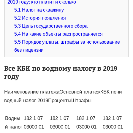
2019 году: кто платит и сколько
5.1
Налог на скважину
5.2
История появления
5.3
Цель государственного сбора
5.4
На какие объекты распространяется
5.5
Порядок уплаты, штрафы за использование
без лицензии
Все КБК по водному налогу в 2019
году
Наименование платежаОсновной платежКБК пени
водный налог 2019ПроцентыШтрафы
Водны
182 1 07
182 1 07
182 1 07
182 1 07
й налог
03000 01
03000 01
03000 01
03000 01