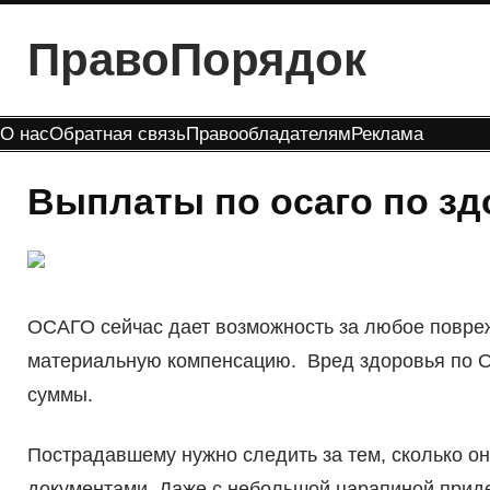
Перейти
ПравоПорядок
к
содержимому
О нас
Обратная связь
Правообладателям
Реклама
Выплаты по осаго по з
ОСАГО сейчас дает возможность за любое повреж
материальную компенсацию. Вред здоровья по О
суммы.
Пострадавшему нужно следить за тем, сколько он
документами. Даже с небольшой царапиной придет