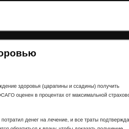
доровью
дение здоровья (царапины и ссадины) получить
САГО оценен в процентах от максимальной страхов
 потратил денег на лечение, и все траты подтвержда
ся обратиться к врачу, чтобы доказать получение