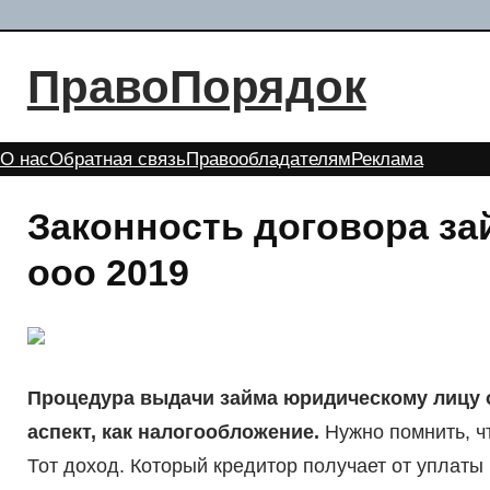
Перейти
к
ПравоПорядок
содержимому
О нас
Обратная связь
Правообладателям
Реклама
Законность договора за
ооо 2019
Процедура выдачи займа юридическому лицу 
аспект, как налогообложение.
Нужно помнить, ч
Тот доход. Который кредитор получает от уплаты