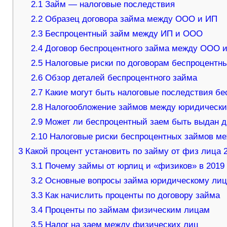
2.1
Займ — налоговые последствия
2.2
Образец договора займа между ООО и ИП
2.3
Беспроцентный займ между ИП и ООО
2.4
Договор беспроцентного займа между ООО и 
2.5
Налоговые риски по договорам беспроцентн
2.6
Обзор деталей беспроцентного займа
2.7
Какие могут быть налоговые последствия бес
2.8
Налогообложение займов между юридическ
2.9
Может ли беспроцентный заем быть выдан д
2.10
Налоговые риски беспроцентных займов м
3
Какой процент установить по займу от физ лица 
3.1
Почему займы от юрлиц и «физиков» в 2019 
3.2
Основные вопросы займа юридическому лицу 
3.3
Как начислить проценты по договору займа
3.4
Проценты по займам физическим лицам
3.5
Налог на заем между физических лиц