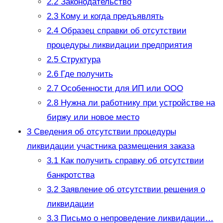
2.2
Законодательство
2.3
Кому и когда предъявлять
2.4
Образец справки об отсутствии
процедуры ликвидации предприятия
2.5
Cтруктура
2.6
Где получить
2.7
Особенности для ИП или ООО
2.8
Нужна ли работнику при устройстве на
биржу или новое место
3
Сведения об отсутствии процедуры
ликвидации участника размещения заказа
3.1
Как получить справку об отсутствии
банкротства
3.2
Заявление об отсутствии решения о
ликвидации
3.3
Письмо о непроведение ликвидации…